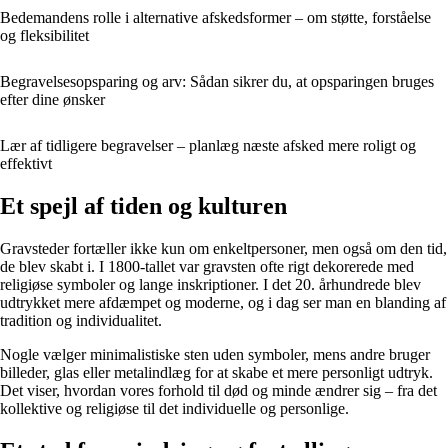
Bedemandens rolle i alternative afskedsformer – om støtte, forståelse
og fleksibilitet
Begravelsesopsparing og arv: Sådan sikrer du, at opsparingen bruges
efter dine ønsker
Lær af tidligere begravelser – planlæg næste afsked mere roligt og
effektivt
Et spejl af tiden og kulturen
Gravsteder fortæller ikke kun om enkeltpersoner, men også om den tid,
de blev skabt i. I 1800-tallet var gravsten ofte rigt dekorerede med
religiøse symboler og lange inskriptioner. I det 20. århundrede blev
udtrykket mere afdæmpet og moderne, og i dag ser man en blanding af
tradition og individualitet.
Nogle vælger minimalistiske sten uden symboler, mens andre bruger
billeder, glas eller metalindlæg for at skabe et mere personligt udtryk.
Det viser, hvordan vores forhold til død og minde ændrer sig – fra det
kollektive og religiøse til det individuelle og personlige.