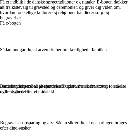
Få et indblik i de danske sørgetraditioner og ritualer. E-bogen dækker
alt fra kistevalg til gravsted og ceremonier, og giver dig viden om,
hvordan forskellige kulturer og religioner håndterer sorg og
begravelser.
Få e-bogen
Sådan undgår du, at arven skaber uretfærdighed i familien
Bedemandens rolle i alternative afskedsformer – om støtte, forståelse
Fordeling af personlige ejendele: En plan, der skaber ro og
og fleksibilitet
retfærdighed efter et dødsfald
Begravelsesopsparing og arv: Sådan sikrer du, at opsparingen bruges
efter dine ønsker