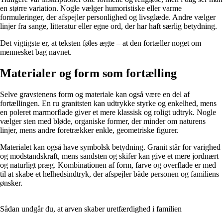
en større variation. Nogle vælger humoristiske eller varme
formuleringer, der afspejler personlighed og livsglæde. Andre vælger
linjer fra sange, litteratur eller egne ord, der har haft særlig betydning.
Det vigtigste er, at teksten føles ægte – at den fortæller noget om
mennesket bag navnet.
Materialer og form som fortælling
Selve gravstenens form og materiale kan også være en del af
fortællingen. En ru granitsten kan udtrykke styrke og enkelhed, mens
en poleret marmorflade giver et mere klassisk og roligt udtryk. Nogle
vælger sten med bløde, organiske former, der minder om naturens
linjer, mens andre foretrækker enkle, geometriske figurer.
Materialet kan også have symbolsk betydning. Granit står for varighed
og modstandskraft, mens sandsten og skifer kan give et mere jordnært
og naturligt præg. Kombinationen af form, farve og overflade er med
til at skabe et helhedsindtryk, der afspejler både personen og familiens
ønsker.
Sådan undgår du, at arven skaber uretfærdighed i familien