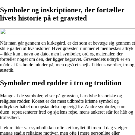
Symboler og inskriptioner, der fortæller
livets historie på et gravsted
Når man går gennem en kirkegård, er det som at bevæge sig gennem et
stille galleri af livshistorier. Hver gravsten rummer et menneskes aftryk
– ikke kun i navn og dato, men i symboler, ord og materialer, der
fortæller noget om den, der ligger begravet. Gravstedets udtryk er en
måde at fastholde minder på, men også et spejl af tidens værdier, tro og
æstetik.
Symboler med rødder i tro og tradition
Mange af de symboler, vi ser på gravsten, har dybe historiske og
religiøse rødder. Korset er det mest udbredte kristne symbol og
udtrykker håbet om opstandelse og evigt liv. Andre symboler, som
duen, repræsenterer fred og sjælens rejse, mens ankeret står for håb og
trofasthed.
I ældre tider var symbolikken ofte tæt knyttet til troen. I dag vælger
mange stadig religiøse motiver, men ofte i mere personlige eller