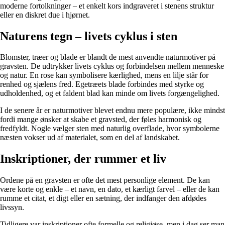
moderne fortolkninger – et enkelt kors indgraveret i stenens struktur
eller en diskret due i hjørnet.
Naturens tegn – livets cyklus i sten
Blomster, træer og blade er blandt de mest anvendte naturmotiver på
gravsten. De udtrykker livets cyklus og forbindelsen mellem menneske
og natur. En rose kan symbolisere kærlighed, mens en lilje står for
renhed og sjælens fred. Egetræets blade forbindes med styrke og
udholdenhed, og et faldent blad kan minde om livets forgængelighed.
I de senere år er naturmotiver blevet endnu mere populære, ikke mindst
fordi mange ønsker at skabe et gravsted, der føles harmonisk og
fredfyldt. Nogle vælger sten med naturlig overflade, hvor symbolerne
næsten vokser ud af materialet, som en del af landskabet.
Inskriptioner, der rummer et liv
Ordene på en gravsten er ofte det mest personlige element. De kan
være korte og enkle – et navn, en dato, et kærligt farvel – eller de kan
rumme et citat, et digt eller en sætning, der indfanger den afdødes
livssyn.
Tidligere var inskriptioner ofte formelle og religiøse, men i dag ser man