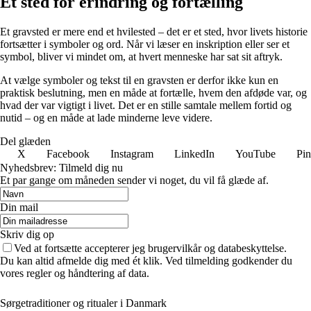
Et sted for erindring og fortælling
Et gravsted er mere end et hvilested – det er et sted, hvor livets historie
fortsætter i symboler og ord. Når vi læser en inskription eller ser et
symbol, bliver vi mindet om, at hvert menneske har sat sit aftryk.
At vælge symboler og tekst til en gravsten er derfor ikke kun en
praktisk beslutning, men en måde at fortælle, hvem den afdøde var, og
hvad der var vigtigt i livet. Det er en stille samtale mellem fortid og
nutid – og en måde at lade minderne leve videre.
Del glæden
X
Facebook
Instagram
LinkedIn
YouTube
Pin
Nyhedsbrev: Tilmeld dig nu
Et par gange om måneden sender vi noget, du vil få glæde af.
Din mail
Skriv dig op
Ved at fortsætte accepterer jeg brugervilkår og databeskyttelse.
Du kan altid afmelde dig med ét klik. Ved tilmelding godkender du
vores regler og håndtering af data.
Sørgetraditioner og ritualer i Danmark