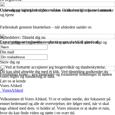
Urnevalg og kirkegårdsregler – sådan får du dem til at passe sammen
Oplæsninger og tekster til bisættelsen – sådan vælger du med omtanke
og hjerte
Fællesskab gennem bisættelsen – når afskeden samler os
Nyhedsbrev: Tilmeld dig nu
Et par gange om måneden sender vi noget, du vil få glæde af.
Lær af tidligere begravelser – planlæg næste afsked mere roligt og
effektivt
Din mail
Skriv dig op
Ved at fortsætte accepterer jeg brugervilkår og databeskyttelse.
Du kan altid afmelde dig med ét klik. Ved tilmelding godkender du
Fremtidens kister – nye materialer og forandrede holdninger til døden
vores regler og håndtering af data.
Lær os at kende
Vores Afsked
_
VoresAfsked
Velkommen til Vores Afsked. Vi er et online medie, der fokuserer på
emnet bedemand og alle de overvejelser, der følger med, når vi skal
tage afsked med dem, vi holder af. Vores mission er at skabe et rum,
hvor du kan finde viden og støtte i en svær tid.