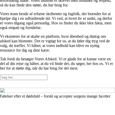
letforståelig måde. Vores indhold er skrevet med omtanke og respekt,
så du kan finde den støtte, du har brug for.
Vores team består af erfarne skribenter og fagfolk, der brænder for at
hjælpe dig i en udfordrende tid. Vi ved, at hvert liv er unikt, og derfor
er vores tilgang også personlig. Hos os finder du ikke blot fakta, men
også empati og forståelse.
Vi eksisterer for at skabe en platform, hvor åbenhed og dialog om
afsked kan blomstre. Det er vigtigt for os, at du føler dig tryg ved de
valg, du træffer. Vi håber, at vores indhold kan blive en nyttig
ressource for dig og dine kære.
Tak fordi du besøger Vores Afsked. Vi er glade for at kunne være en
del af din rejse og håber, at du vil finde det, du søger, her hos os. Vi er
her for at støtte dig, når du har brug for det mest.
Følelser efter et dødsfald – forstå og accepter sorgens mange facetter