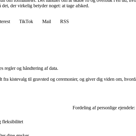
un om formaliteter. Det handler om at skabe ro og overblik i en tid, h
 det, der virkelig betyder noget: at tage afsked.
terest
TikTok
Mail
RSS
s regler og håndtering af data.
lt fra kistevalg til gravsted og ceremonier, og giver dig viden om, hvord
Fordeling af personlige ejendele:
fleksibilitet
ter dine ønsker