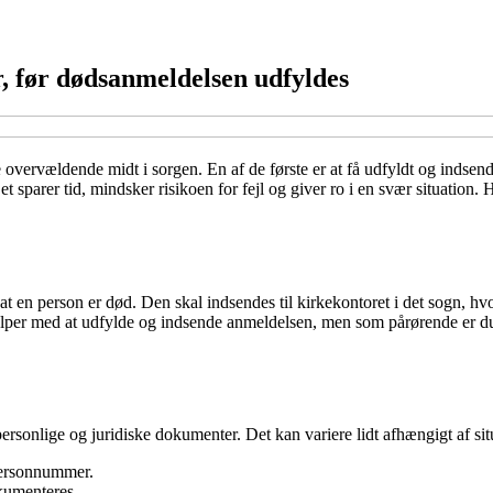
, før dødsanmeldelsen udfyldes
overvældende midt i sorgen. En af de første er at få udfyldt og indsen
 sparer tid, mindsker risikoen for fejl og giver ro i en svær situation.
 en person er død. Den skal indsendes til kirkekontoret i det sogn, hvo
ælper med at udfylde og indsende anmeldelsen, men som pårørende er du 
ersonlige og juridiske dokumenter. Det kan variere lidt afhængigt af s
personnummer.
okumenteres.