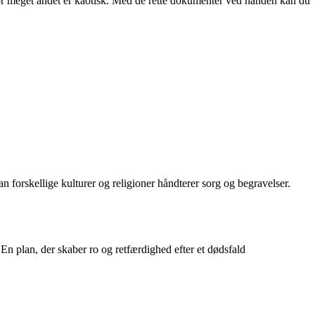
vor meget andet er kaotisk. Med de rette dokumenter ved hånden kan du
an forskellige kulturer og religioner håndterer sorg og begravelser.
 En plan, der skaber ro og retfærdighed efter et dødsfald