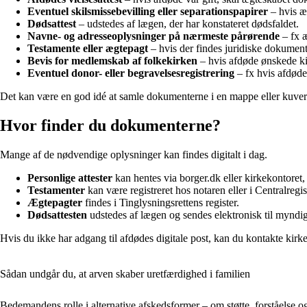
Eventuel skilsmissebevilling eller separationspapirer
– hvis æ
Dødsattest
– udstedes af lægen, der har konstateret dødsfaldet.
Navne- og adresseoplysninger på nærmeste pårørende
– fx æ
Testamente eller ægtepagt
– hvis der findes juridiske dokument
Bevis for medlemskab af folkekirken
– hvis afdøde ønskede ki
Eventuel donor- eller begravelsesregistrering
– fx hvis afdøde 
Det kan være en god idé at samle dokumenterne i en mappe eller kuver
Hvor finder du dokumenterne?
Mange af de nødvendige oplysninger kan findes digitalt i dag.
Personlige attester
kan hentes via borger.dk eller kirkekontoret
Testamenter
kan være registreret hos notaren eller i Centralregis
Ægtepagter
findes i Tinglysningsrettens register.
Dødsattesten
udstedes af lægen og sendes elektronisk til mynd
Hvis du ikke har adgang til afdødes digitale post, kan du kontakte kirke
Sådan undgår du, at arven skaber uretfærdighed i familien
Bedemandens rolle i alternative afskedsformer – om støtte, forståelse og 