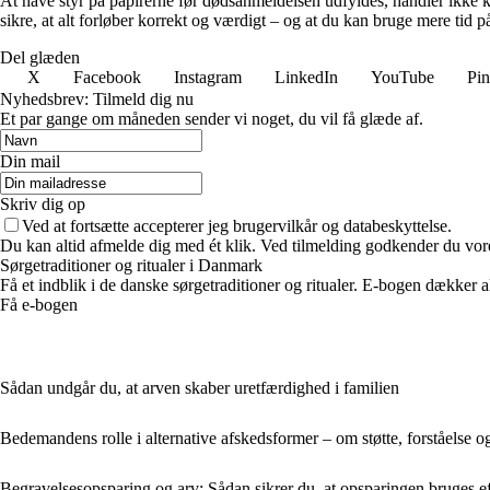
At have styr på papirerne før dødsanmeldelsen udfyldes, handler ikke k
sikre, at alt forløber korrekt og værdigt – og at du kan bruge mere tid på
Del glæden
X
Facebook
Instagram
LinkedIn
YouTube
Pin
Nyhedsbrev: Tilmeld dig nu
Et par gange om måneden sender vi noget, du vil få glæde af.
Din mail
Skriv dig op
Ved at fortsætte accepterer jeg brugervilkår og databeskyttelse.
Du kan altid afmelde dig med ét klik. Ved tilmelding godkender du vore
Sørgetraditioner og ritualer i Danmark
Få et indblik i de danske sørgetraditioner og ritualer. E-bogen dækker a
Få e-bogen
Sådan undgår du, at arven skaber uretfærdighed i familien
Bedemandens rolle i alternative afskedsformer – om støtte, forståelse og 
Begravelsesopsparing og arv: Sådan sikrer du, at opsparingen bruges ef