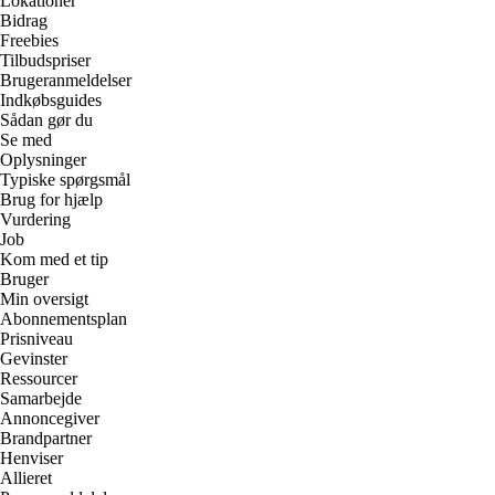
Lokationer
Bidrag
Freebies
Tilbudspriser
Brugeranmeldelser
Indkøbsguides
Sådan gør du
Se med
Oplysninger
Typiske spørgsmål
Brug for hjælp
Vurdering
Job
Kom med et tip
Bruger
Min oversigt
Abonnementsplan
Prisniveau
Gevinster
Ressourcer
Samarbejde
Annoncegiver
Brandpartner
Henviser
Allieret