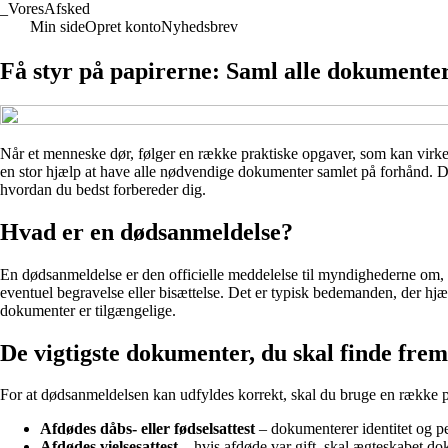
_
VoresAfsked
Min side
Opret konto
Nyhedsbrev
Få styr på papirerne: Saml alle dokumenter
Når et menneske dør, følger en række praktiske opgaver, som kan virke 
en stor hjælp at have alle nødvendige dokumenter samlet på forhånd. Det
hvordan du bedst forbereder dig.
Hvad er en dødsanmeldelse?
En dødsanmeldelse er den officielle meddelelse til myndighederne om, at
eventuel begravelse eller bisættelse. Det er typisk bedemanden, der hj
dokumenter er tilgængelige.
De vigtigste dokumenter, du skal finde frem
For at dødsanmeldelsen kan udfyldes korrekt, skal du bruge en række p
Afdødes dåbs- eller fødselsattest
– dokumenterer identitet og 
Afdødes vielsesattest
– hvis afdøde var gift, skal ægteskabet d