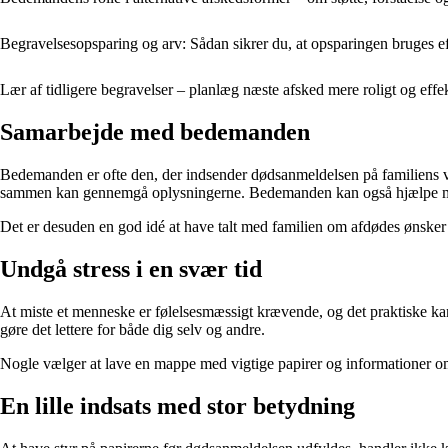
Begravelsesopsparing og arv: Sådan sikrer du, at opsparingen bruges ef
Lær af tidligere begravelser – planlæg næste afsked mere roligt og effek
Samarbejde med bedemanden
Bedemanden er ofte den, der indsender dødsanmeldelsen på familiens ve
sammen kan gennemgå oplysningerne. Bedemanden kan også hjælpe med a
Det er desuden en god idé at have talt med familien om afdødes ønsker ti
Undgå stress i en svær tid
At miste et menneske er følelsesmæssigt krævende, og det praktiske kan
gøre det lettere for både dig selv og andre.
Nogle vælger at lave en mappe med vigtige papirer og informationer om f
En lille indsats med stor betydning