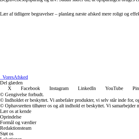
Lær af tidligere begravelser – planlæg næste afsked mere roligt og effek
_
VoresAfsked
Del glæden
X
Facebook
Instagram
LinkedIn
YouTube
Pin
© Gengivelse forbudt.
© Indholdet er beskyttet. Vi anbefaler produkter, vi selv står inde for
© Ophavsretten tilhører os og alt indhold er beskyttet. Vi samarbejder 
Lær os at kende
Oprindelse
Formål og værdier
Redaktionsteam
Støt os